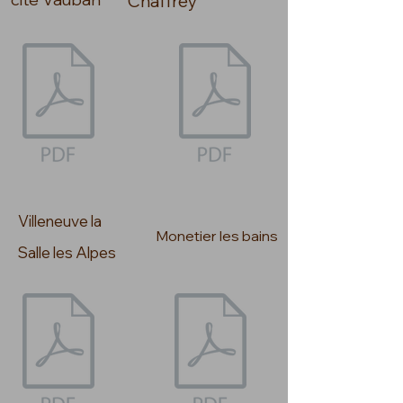
Chaffrey
Villeneuve la
Monetier les bains
Salle les Alpes